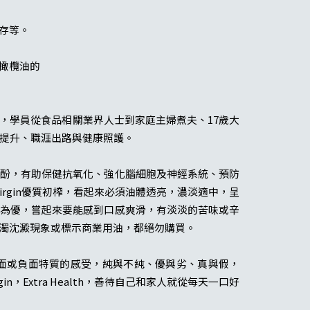
存等。
橄欖油的
會，學員從食品相關業界人士到家庭主婦煮夫、17歲大
我提升、職涯出路與健康照護。
酚，有助保健抗氧化、強化腦細胞及神經系統、預防
e Virgin優質初榨，看起來必須油體透亮，濃淡適中，呈
為優，嘗起來要能感到口感爽滑，有淡淡的苦味或辛
濁沈澱現象或標示商業用油，都絕勿購買。
產生正面或負面特質的感受，純與不純、優與劣、真與假，
n，Extra Health，善待自己和家人就從每天一口好