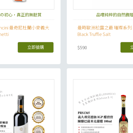
の初心，真正的無麩質
品嚐純粹的自然餽
ncini 曼奇尼杜蘭小麥義大
曼時歐洲松露之最 璀璨系列
etti
Black Truffle Salt
$590
立即搶購