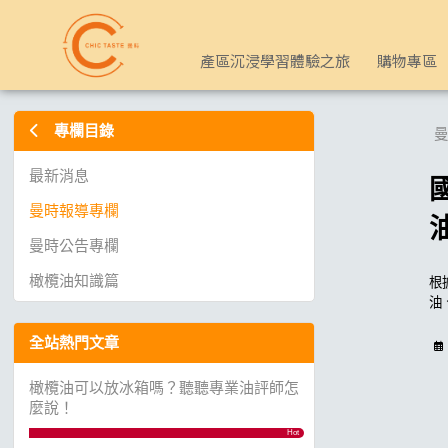
國際創業報社-「歐洲橄欖油專業品油協會」大師 細說如何分辨橄
產區沉浸學習體驗之旅
購物專區
專欄目錄
曼
最新消息
曼時報導專欄
曼時公告專欄
橄欖油知識篇
根
油
全站熱門文章
橄欖油可以放冰箱嗎？聽聽專業油評師怎
麼說！
Hot