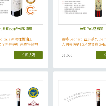
, 煎煮炒炸全料理適用
無瑕的底蘊精華
ic Italia 新摘橄欖油王
曼時 Leonardi 亞洲系列 Defr
門款 全料理適用 果實特級初
大利莫德納 I.G.P 醋寶寶 SA
薩米克甜醋
$1,650
立即搶購