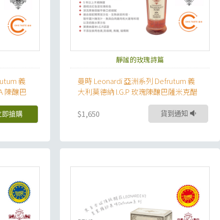
靜謐的玫瑰詩篇
utum 義
曼時 Leonardi 亞洲系列 Defrutum 義
BA 陳釀巴
大利莫德納 I.G.P 玫瑰陳釀巴薩米克醋
$1,650
貨到通知
立即搶購