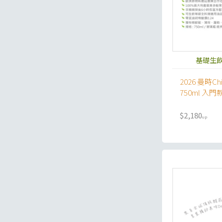
基礎生飲
2026 曼時Ch
750ml 入
榨橄欖油
$2,180