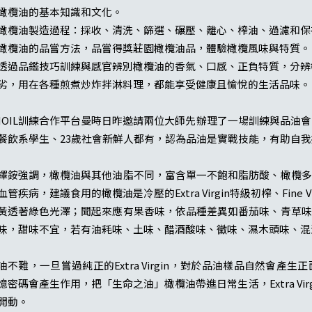
橄欖油的基本知識和文化。
橄欖油製造過程：採收、清洗、篩選、碾壓、離心、榨油、過濾和保
橄欖油的品嘗方法，品嘗得獎莊園橄欖油品，體驗橄欖風味與特質。
透過品鑑技巧訓練與感官辨別橄欖油的香氣、口感、正負特質，分辨
劣，用在各種煎煮炒炸拌淋料理，都能享受健康且愉悅的生活品味。
NOIL訓練合作平台曼時日昨邀請兩位大師先辦理了一場訓練與品油
餐飲系學生、23歲社會新鮮人都有，認為品油是實戰技能，有助自
繹銨強調，橄欖油與其他油脂不同，富含單一不飽和脂肪酸、橄欖多
血管疾病，建議食用的橄欖油是冷壓的Extra Virgin特級初榨、Fin
黃透著綠色光澤；聞起來應有果香味，依品種差異如番茄味、青草味
味，甜味不宜，若有油耗味、土味、醋酒酸味、黴味、濕木頭味、混
油不難，一旦嘗過純正的Extra Virgin，對於品油樣品自然會
憶密碼會產生作用，把「生命之油」橄欖油帶進日常生活，Extra Virgi
開動。