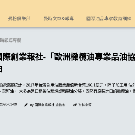
欖油 | 曼時特級初榨生飲橄欖油
曼粉俱樂部
曼時文章&報導
國際油品專家教育訓練
時報導專欄
國際創業報社-「歐洲橄欖油專業品油協
油
據經濟部統計，2017年台灣食用油脂業產值新台幣196.1億元，除了加工用
、菜籽油， 大多為進口粗製油精煉或精製油分裝，固然有原裝進口的橄欖油，
2020-01-09
by 國際創業報社 施信宏
資料來源