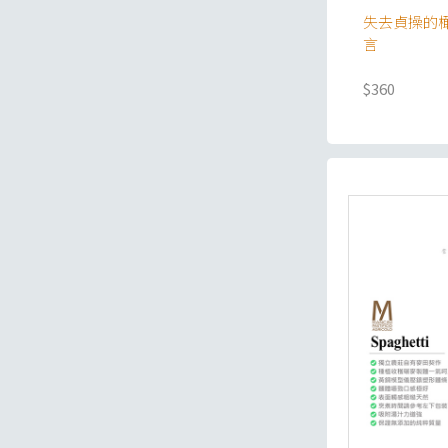
失去貞操的橄
言
$360