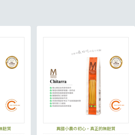
無麩質
異國小農の初心，真正的無麩質