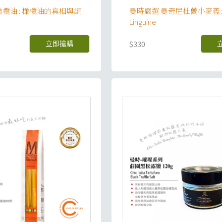
欖油 : 橄欖油的真相與謊
曼時嚴選 曼奇尼杜蘭小麥
Linguine
$330
立即搶購