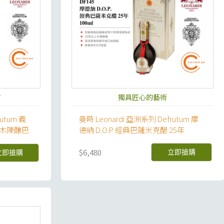
有
獨具匠心的藝術
utum 義
曼時 Leonardi 亞洲系列 Defrutum 摩
松子木陳釀巴
德納 D.O.P 經典巴薩米克醋 25年
$6,480
立即搶購
立即搶購