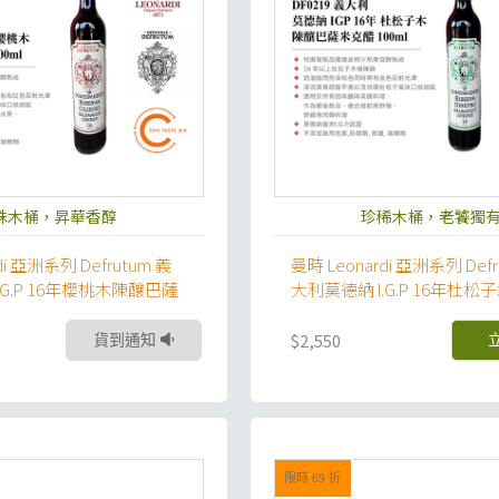
殊木桶，昇華香醇
珍稀木桶，老饕獨
di 亞洲系列 Defrutum 義
曼時 Leonardi 亞洲系列 Defr
.G.P 16年櫻桃木陳釀巴薩
大利莫德納 I.G.P 16年杜
薩米克醋
$2,550
貨到通知
限時 69 折