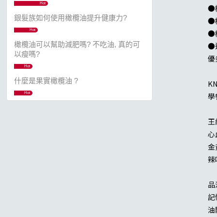
Hot
●
銀髮族如何使用橄欖油提升健康力?
●
Hot
●
橄欖油可以幫助減肥嗎? 不吃油, 真的可
●
以瘦嗎?
優
Hot
什麼是果實橄欖油 ?
K
Hot
學
王
心
金
辣
品
記
油