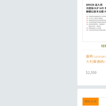
特
曼時 Leonar
大利莫德納 I
米克醋
$2,550
限時 68 折