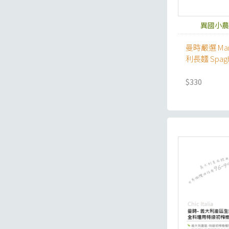
異國小農
曼時嚴選 Ma
利長麵 Spagh
$330