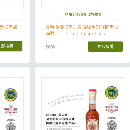
贈
品嚐純粹的自然餽贈
 黑松露鹽
曼時 歐洲松露之最 璀璨系列 莊園黑松
露醬 Chic Italia Tartuforo Truffle
Sauce
$690
立即搶購
立即搶購