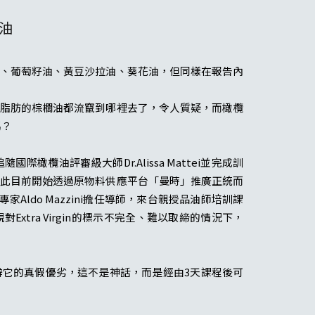
油
、葡萄籽油、黃豆沙拉油、葵花油，但同樣在報告內
脂肪的棕櫚油都流竄到哪裡去了，令人質疑，而橄欖
嗎？
橄欖油評審級大師Dr.Alissa Mattei並完成訓
此目前開始透過原物料供應平台「曼時」推廣正統而
Aldo Mazzini擔任導師，來台親授品油師培訓課
tra Virgin的標示不完全、難以取締的情況下，
它的真假優劣，這不是神話，而是經由3天課程後可