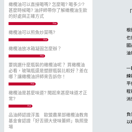
橄欖油可以直接喝嗎? 怎麼喝? 喝多少?
「
甚麼時候喝? 油評師帶你了解橄欖油生飲
的好處與正確方式
Hot
根
橄欖油可以煎魚炒菜嗎?
也
Hot
國
橄欖油放冰箱凝固怎麼辦？
油
Hot
要挑選什麼瓶裝的橄欖油呢？ 買橄欖油
一
必看，玻璃瓶還是塑膠瓶裝比較好？差在
練
哪？讓橄欖油評師來告訴你！
平
Hot
程
橄欖油是甚麼味道? 聞起來甚麼味道才正
消
常?
Hot
負
品油師認證浮濫 歐盟農業部橄欖油教育
基金會認證「好舌頭大使味蕾師」執照登
以
場