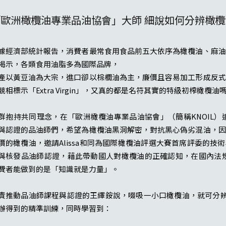
歐洲橄欖油專業品油協會」大師 細說如何分辨橄欖
據經濟部統計報告，消費者最常食用食品前五大依序為橄欖油、麻油
揭示，各類食用油脂多為國際品牌，
產以黃豆油為大宗，進口卻以棕櫚油為主，廉價且容易加工形成反式
競相標示「Extra Virgin」，又真的都是名符其實的特級初榨橄欖油
群抱持共同理念，在「歐洲橄欖油專業品油協會」（簡稱KNOIL）追隨國際
與認證的品油師們，希望為橄欖油黑洞解密，對抗黑心偽劣混油，因
價的橄欖油，邀請Alissa和同為國際橄欖油評選大賽首席評委的技術專家
與核發品油師認證，藉此帶動國人對橄欖油的正確認知，在國內法規對Ex
費者能做到的是「知識就是力量」。
責推動品油師課程與認證的王繹銨說，啜吸一小口橄欖油，就可分辨
辦得到的精準訓練，同時學習到：