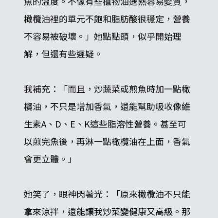
魚的溫度。不像有些植物油遇熱容易變質，
橄欖油裡的單元不飽和脂肪酸很穩定，營養
不容易被破壞。」她點點頭，似乎開始理
解，但還有些遲疑。
我補充：「而且，炒蔬菜或煎魚時加一點橄
欖油，不只是增加香氣，還能幫助吸收像維
生素A、D、E、K這些脂溶性營養。甚至可
以煎完魚後，再淋一點橄欖油在上面，香氣
會更立體。」
她笑了，眼神閃著光：「原來橄欖油不只能
拿來涼拌，還能讓我炒菜變健康又高級。那