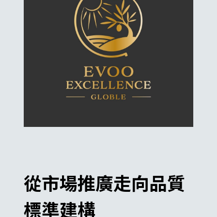
從市場推廣走向品質
標準建構