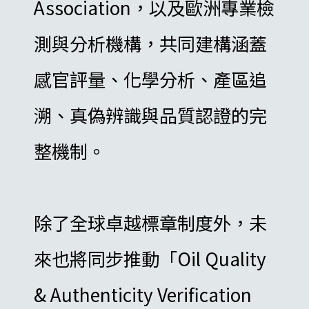
Association，以及歐洲專業檢
測與分析機構，共同建構涵蓋
感官評量、化學分析、產區追
溯、真偽辨識與品質認證的完
整機制。
除了全球卓越標章制度外，未
來也將同步推動「Oil Quality
& Authenticity Verification