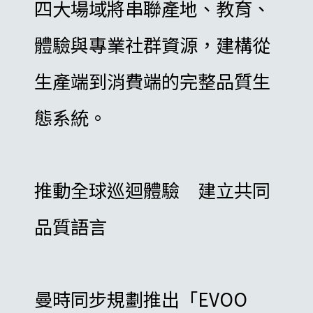
四大場域將串聯產地、教育、
體驗與專業社群資源，建構從
生產端到消費端的完整品質生
態系統。
推動全球巡迴體驗 建立共同
品質語言
曼時同步規劃推出「EVOO