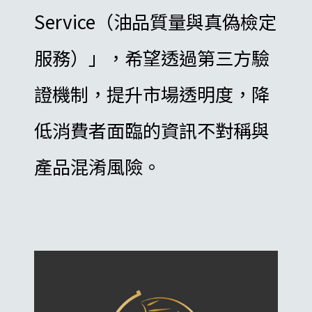
Service（油品質量與真偽檢定
服務）」，希望透過第三方驗
證機制，提升市場透明度，降
低消費者面臨的資訊不對稱與
產品混淆風險。