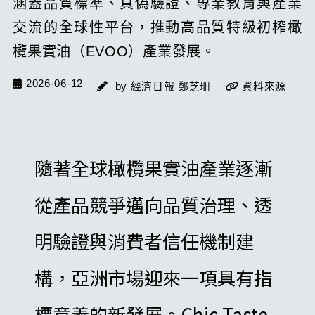
涵蓋品質標準、真偽驗證、專業教育與產業
交流的全球性平台，推動高品質特級初榨橄
欖果實油（EVOO）產業發展。
2026-06-12
by 經濟日報 鄭芝珊
資料來源
隨著全球橄欖果實油產業逐漸
從產品競爭邁向品質治理、透
明驗證與消費者信任機制建
構，亞洲市場迎來一項具有指
標意義的新發展。Chic Taste