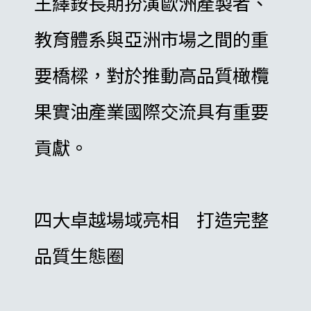
王繹銨長期扮演歐洲產製者、
教育體系與亞洲市場之間的重
要橋樑，對於推動高品質橄欖
果實油產業國際交流具有重要
貢獻。
四大卓越場域亮相 打造完整
品質生態圈