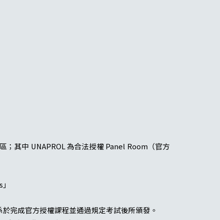
齊奧大區；其中 UNAPROL 為合法授權 Panel Room（官方
ils」
ate），因其係於完成官方授權課程並通過規定考試後所頒發。