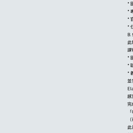
* 
* 
* 
*
B
此
課
*
*
*
並
E
感
完
「C
（
此