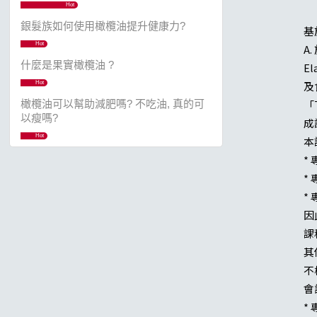
Hot
銀髮族如何使用橄欖油提升健康力?
基
Hot
A
什麼是果實橄欖油 ?
E
及
Hot
「
橄欖油可以幫助減肥嗎? 不吃油, 真的可
以瘦嗎?
成
Hot
本
*
*
*
因
課程
其
不
會
* 