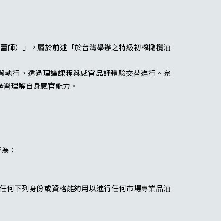
 Tongue（味蕾師）」，屬於前述「於台灣舉辦之特級初榨橄欖油
的設計與執行，透過理論課程與感官品評體驗交替進行。完
學習理解自身感官能力。
僅為：
該證明不授予任何下列身份或資格能夠用以進行任何市場專業品油