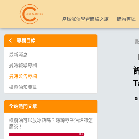
「The Good Tongue（味蕾師）」課程結業證明及「初榨橄欖油品評生理適性證書（
產區沉浸學習體驗之旅
購物專區
專欄目錄
曼
最新消息
曼時報導專欄
評
曼時公告專欄
T
橄欖油知識篇
全站熱門文章
橄欖油可以放冰箱嗎？聽聽專業油評師怎
麼說！
Hot