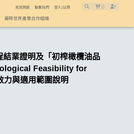
Tasting Virgin Olive Oils）」之法律效力與適用範圍說明 | 曼時特
(
)
常見問題
聯繫我們
登入/註冊
曼時世界產業合作組織
）」課程結業證明及「初榨橄欖油品
ical Feasibility for
」之法律效力與適用範圍說明