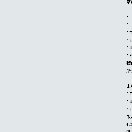
基
*
* 
*
* 
* 
* 
藉
所
未
* 
* 
* 
敬
代表
唯一