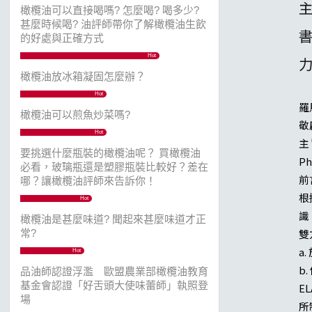
主
橄欖油可以直接喝嗎? 怎麼喝? 喝多少?
甚麼時候喝? 油評師帶你了解橄欖油生飲
書
的好處與正確方式
Hot
橄欖油放冰箱凝固怎麼辦？
Hot
羅
橄欖油可以煎魚炒菜嗎?
敬
Hot
主
要挑選什麼瓶裝的橄欖油呢？ 買橄欖油
Ph
必看，玻璃瓶還是塑膠瓶裝比較好？差在
前
哪？讓橄欖油評師來告訴你！
根
Hot
識
橄欖油是甚麼味道? 聞起來甚麼味道才正
雙
常?
a
Hot
b
品油師認證浮濫 歐盟農業部橄欖油教育
基金會認證「好舌頭大使味蕾師」執照登
E
場
所