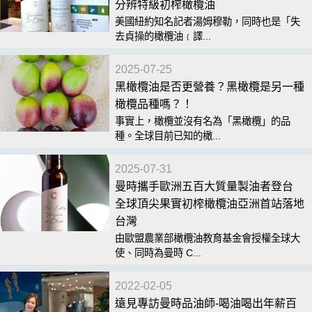
分辨特級初榨橄欖油
美國紐約知名記者湯姆穆勒，同時也是「失
去貞操的橄欖油﹝譯...
2025-07-25
黑橄欖油是否更營養？黑橄欖是另一種
橄欖品種嗎？！
事實上，橄欖並沒有名為「黑橄欖」的品
種。全球目前已知的橄...
2025-07-31
曼時攜手歐洲五百大質量製油者登台
全球頂尖果實初榨橄欖油亞洲首站落地
台灣
由歐盟農業部橄欖油教育基金會授權全球大
使、同時為曼時 C...
2022-02-05
遠見專訪曼時品油師-喝油喝出年薪百