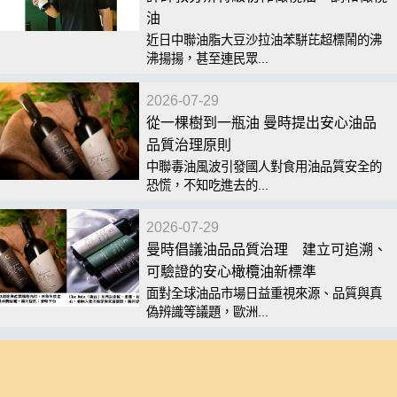
油
近日中聯油脂大豆沙拉油苯駢芘超標鬧的沸
沸揚揚，甚至連民眾...
2026-07-29
從一棵樹到一瓶油 曼時提出安心油品
品質治理原則
中聯毒油風波引發國人對食用油品質安全的
恐慌，不知吃進去的...
2026-07-29
曼時倡議油品品質治理 建立可追溯、
可驗證的安心橄欖油新標準
面對全球油品市場日益重視來源、品質與真
偽辨識等議題，歐洲...