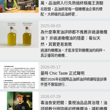
萬，品油師入行先熬過終極魔王測驗
在歐盟，品油師是每一個橄欖油企業的標
配，大師級的品油師更...
2025-09-03
為什麼專業油評師都不推薦非過濾橄欖
油？ 非過濾橄欖油的隱憂：看似天
然，其實更易衰敗
過濾的橄欖油，才能享受到橄欖油的純粹。
真正優質的橄欖...
2026-05-17
曼時 Chic Taste 正式聲明
關於2026年初國際品油師油評師課程退訓事
件暨不實毀謗行...
2026-07-29
毒油食安把關：重視油品品質治理！油
評師教分辨特級初榨橄欖油、調和橄欖