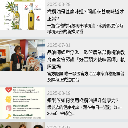
2025-08-29
橄欖油是甚麼味道? 聞起來甚麼味道才
正常?
一瓶合格的特級初榨橄欖油，就應該要保有
橄欖天然的新鮮果香...
2025-07-31
品油師認證浮濫 歐盟農業部橄欖油教
育基金會認證「好舌頭大使味蕾師」執
照登場
官方認證 唯一歐盟官方油品專家資格認證普
及課程正式進駐台...
2025-08-19
銀髮族如何使用橄欖油提升健康力?
銀髮族的健康祕訣，藏在每日一湯匙（15–
20ml）金綠色...
2025-08-07