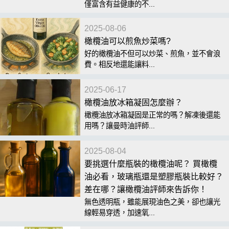
僅富含有益健康的不...
2025-08-06
橄欖油可以煎魚炒菜嗎?
好的橄欖油不但可以炒菜、煎魚，並不會浪
費。相反地還能讓料...
2025-06-17
橄欖油放冰箱凝固怎麼辦？
橄欖油放冰箱凝固是正常的嗎？解凍後還能
用嗎？讓曼時油評師...
2025-08-04
要挑選什麼瓶裝的橄欖油呢？ 買橄欖
油必看，玻璃瓶還是塑膠瓶裝比較好？
差在哪？讓橄欖油評師來告訴你！
無色透明瓶，雖能展現油色之美，卻也讓光
線輕易穿透，加速氧...