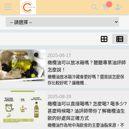
Chic Taste 曼時特級初榨橄欖油 - 讓你喝出健康的生飲級橄欖
油 | 曼時特級初榨生飲橄欖油
2025-06-17
橄欖油可以放冰箱嗎？聽聽專業油評師
怎麼說！
橄欖油放冰箱冷藏會更好嗎？還是該怎麼保
存比較好呢？讓橄欖...
2025-08-29
橄欖油可以直接喝嗎? 怎麼喝? 喝多少?
甚麼時候喝? 油評師帶你了解橄欖油生
飲的好處與正確方式
橄欖油作為地中海飲食的主要油脂來源，不