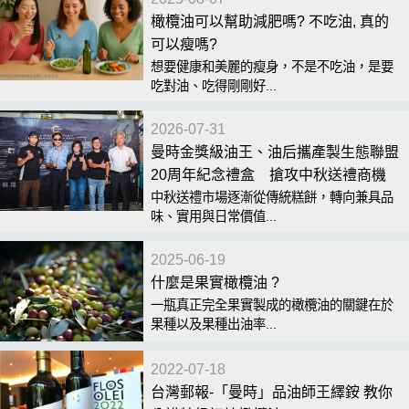
橄欖油可以幫助減肥嗎? 不吃油, 真的
可以瘦嗎?
想要健康和美麗的瘦身，不是不吃油，是要
吃對油、吃得剛剛好...
2026-07-31
曼時金獎級油王、油后攜產製生態聯盟
20周年紀念禮盒 搶攻中秋送禮商機
中秋送禮市場逐漸從傳統糕餅，轉向兼具品
味、實用與日常價值...
2025-06-19
什麼是果實橄欖油 ?
一瓶真正完全果實製成的橄欖油的關鍵在於
果種以及果種出油率...
2022-07-18
台灣郵報-「曼時」品油師王繹銨 教你